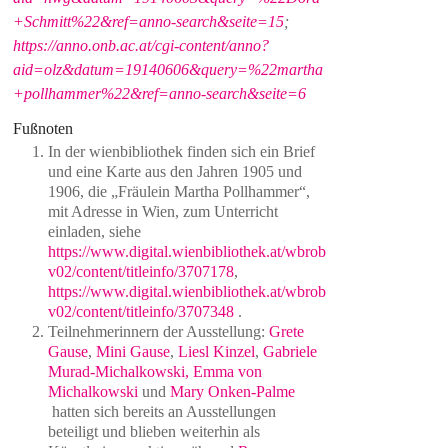
+Schmitt%22&ref=anno-search&seite=15
;
https://anno.onb.ac.at/cgi-content/anno?
aid=olz&datum=19140606&query=%22martha
+pollhammer%22&ref=anno-search&seite=6
Fußnoten
In der wienbibliothek finden sich ein Brief
und eine Karte aus den Jahren 1905 und
1906, die „Fräulein Martha Pollhammer“,
mit Adresse in Wien, zum Unterricht
einladen, siehe
https://www.digital.wienbibliothek.at/wbrob
v02/content/titleinfo/3707178
,
https://www.digital.wienbibliothek.at/wbrob
v02/content/titleinfo/3707348
.
Teilnehmerinnern der Ausstellung:
Grete
Gause
,
Mini Gause
,
Liesl Kinzel
,
Gabriele
Murad-Michalkowski,
Emma von
Michalkowski
und
Mary Onken-Palme
hatten sich bereits an Ausstellungen
beteiligt und blieben weiterhin als