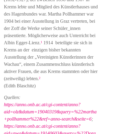
Krems lebte und Mitglied des Künstlerhauses und
des Hagenbundes war. Martha Pollhammer war
1904 bei einer Ausstellung in Graz vertreten, bei
der Zoff die Werke seiner Schüler_innen
präsentierte. Möglicherweise auch Unterricht bei
Albin Egger-Lienz.
1914 beteiligte sie sich in
1
Krems an der einzigen bisher bekannten
Ausstellung der „Vereinigten Künstlerinnen der
Wachau“, einem Zusammenschluss künstlerisch
aktiver Frauen, die aus Krems stammten oder hier
(zeitweilig) lebten.
2
(Edith Blaschitz)
Quellen:
https://anno.onb.ac.at/cgi-content/anno?
aid=olz&datum=19040319&query=%22martha
+pollhammer%22&ref=anno-search&seite=6
;
https://anno.onb.ac.at/cgi-content/anno?
aid=nwg&datum=19140603&query=%22Dora