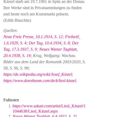
Kinzel starb am 19.7.1961 in Spitz an der Donau.
Ihre Werke sind in Privatsammlungen zu finden
und heute noch am Kunstmarkt präsent.
(Edith Blaschitz)
Quellen:
Neue Freie Presse, 10.1.1914, S. 12
;
Freiheit!,
1.6.1929, S. 4
;
Der Tag, 10.4.1934, S. 8
;
Der
Tag, 17.3.1937, S. 9
;
Neues Wiener Tagblatt,
20.4.1938, S. 14;
Krug, Wolfgang: Wachau.
Bilder aus dem Land der Romantik 2003/2020, S.
58, S. 96, S. 98;
https://de.wikipedia.org/wiki/Josef_Kinzel;
https://www.dorotheum.com/de/k/liesl-kinzel.
Fußnoten
https://www.askart.com/artist/Liesl_Kinzel/1
1044638/Liesl_Kinzel.aspx
Neues Wiener Tagblatt, 6.4.1932, S. 21