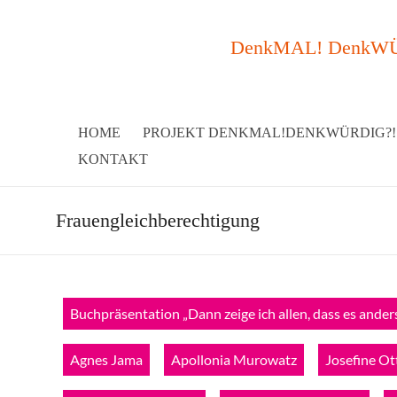
DenkMAL! DenkWÜRDI
HOME
PROJEKT DENKMAL!DENKWÜRDIG?!
KONTAKT
Frauengleichberechtigung
Buchpräsentation „Dann zeige ich allen, dass es and
Agnes Jama
Apollonia Murowatz
Josefine Ot