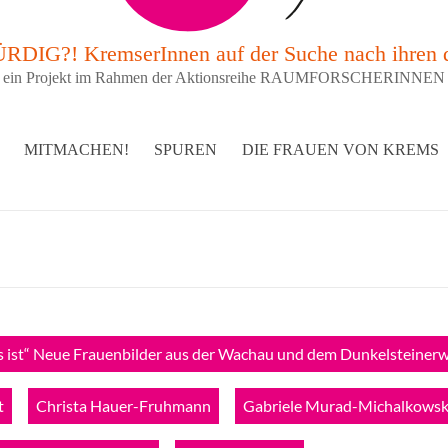
G?! KremserInnen auf der Suche nach ihren 
ein Projekt im Rahmen der Aktionsreihe RAUMFORSCHERINNEN
MITMACHEN!
SPUREN
DIE FRAUEN VON KREMS
ers ist“ Neue Frauenbilder aus der Wachau und dem Dunkelsteiner
t
Christa Hauer-Fruhmann
Gabriele Murad-Michalkowsk