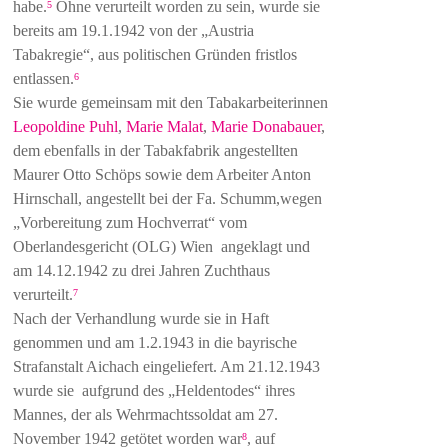
habe.
Ohne verurteilt worden zu sein, wurde sie
5
bereits am 19.1.1942 von der „Austria
Tabakregie“, aus politischen Gründen fristlos
entlassen.
6
Sie wurde gemeinsam mit den Tabakarbeiterinnen
Leopoldine Puhl
,
Marie Malat
,
Marie Donabauer
,
dem ebenfalls in der Tabakfabrik angestellten
Maurer Otto Schöps sowie dem Arbeiter Anton
Hirnschall, angestellt bei der Fa. Schumm,wegen
„Vorbereitung zum Hochverrat“ vom
Oberlandesgericht (OLG) Wien angeklagt und
am 14.12.1942 zu drei Jahren Zuchthaus
verurteilt.
7
Nach der Verhandlung wurde sie in Haft
genommen und am 1.2.1943 in die bayrische
Strafanstalt Aichach eingeliefert. Am 21.12.1943
wurde sie aufgrund des „Heldentodes“ ihres
Mannes, der als Wehrmachtssoldat am 27.
November 1942 getötet worden war
, auf
8