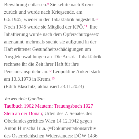
Bewährung entlassen.
Sie kehrte nach Krems
9
zurück und wurde nach Kriegsende, am
6.6.1945, wieder in der Tabakfabrik angestellt.
10
Noch 1945 wurde sie Mitglied der KPÖ.
Ihre
11
Inhaftierung wurde nach dem Opferschutzgesetz
anerkannt, mehrmals suchte sie aufgrund in der
Haft erlittener Gesundheitsschädigungen um
Ausgleichszahlungen an. Die Austria Tabakfabrik
rechnete ihr die Zeit ihrer Haft für ihre
Pensionsansprüche an.
Leopoldine Ankerl starb
12
am 13.3.1973 in Krems.
13
(Edith Blaschitz, aktualisiert 23.11.2023)
Verwendete Quellen:
Taufbuch 1902 Mautern
;
Trauungsbuch 1927
Stein an der Donau
; Urteil des 7. Senates des
Oberlandesgerichtes Wien 14.12.1942 gegen
Anton Hirnschall u.a. (=Dokumentationsarchiv
des Österreichischen Widerstandes: DÖW 1436,