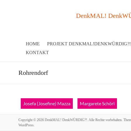
DenkMAL! DenkWÜRDI
HOME
PROJEKT DENKMAL!DENKWÜRDIG?!
KONTAKT
Rohrendorf
Josefa (Josefine) Mazza
Margarete Schörl
Copyright © 2026
DenkMAL! DenkWÜRDIG?!
. Alle Rechte vorbehalten. The
WordPress
.