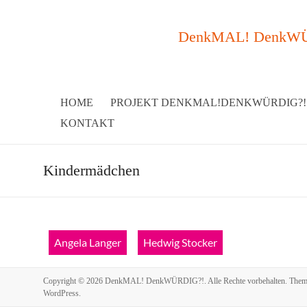
DenkMAL! DenkWÜRDI
HOME
PROJEKT DENKMAL!DENKWÜRDIG?!
KONTAKT
Kindermädchen
Angela Langer
Hedwig Stocker
Copyright © 2026
DenkMAL! DenkWÜRDIG?!
. Alle Rechte vorbehalten. The
WordPress
.