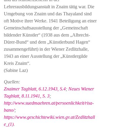
Lehrerausbildungsanstalt in Znaim tätig war. Die
Umgebung von Znaim und das Thayaland sind
oft Motive ihrer Werke. 1941 Beteiligung an einer
Gemeinschaftsausstellung der „Gemeinschaft
bildender Künstler“ (1938 aus dem „Albrecht-
Dürer-Bund“ und dem „Künstlerbund Hagen“
zusammengeführt) in der Wiener Zedlitzhalle,
1943 an einer Ausstellung der „Künstlergilde
Kreis Znaim“.
(Sabine Laz)
Quellen:
Znaimer Tagblatt, 6.12.1943, S.4
;
Neues Wiener
Tagblatt, 8.11.1941, S. 3
;
http://www.suedmaehren.at/persoenlichkeit/risa-
bano/
;
https://www.geschichtewiki.wien.gv.at/Zedlitzhall
e_(1)
.