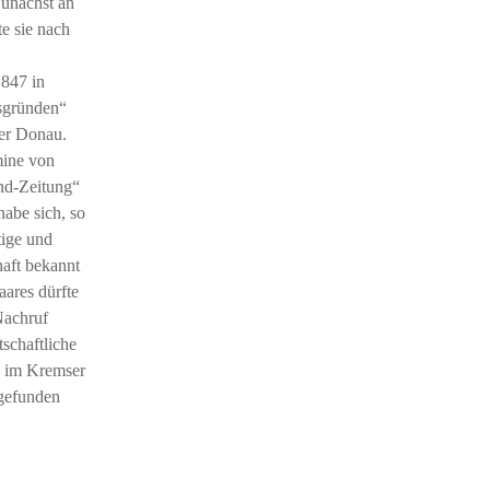
Zunächst an
e sie nach
1847 in
tsgründen“
der Donau.
mine von
and-Zeitung“
abe sich, so
tige und
haft bekannt
aares dürfte
Nachruf
schaftliche
n“ im Kremser
 gefunden