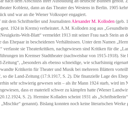
bar nach dem Abschluss ihrer Ausbildung an deutsche Bühnen geholt. 
theater Koblenz, dann an das Theater des Westens in Berlin. 1905 kehrt
ück und war an die Wiener Volksoper engagiert.
 mit dem Schriftsteller und Journalisten
Alexander M. Kolloden
(geb. 
gest. 1924 in Krems) verheiratet. A.M. Kolloden zog aus „Gesundhei
„Neuigkeits-Welt-Blatt“ vermeldet 1913 mit seiner Frau nach Stein an 
te das Ehepaar in bescheidenen Verhältnissen. Unter dem Namen „Her
 verfasste sie Theaterkritiken, nachgewiesen sind Kritiken für die „L
führungen im Kremser Stadttheater (nachweisbar von 1915-1918). Sie h
-Zeitung“, „besonders als ebenso schneidige, wie scharfsinnig eigenar
wandte Kritikerin für Theater und Musik bei mehreren Blättern vorteil
 so die Land-Zeitung (17.9.1917, S. 2). Die finanzielle Lage des Ehep
terhin sehr schwierig gewesen sein – als ihr Mann 1924 starb, wird im 
ingewiesen, dass er materiell schwer zu kämpfen hatte (Wiener Landwirt
20.12.1924, S. 2). Hermine Kolladen scheint 1931 als „Schriftstelleri
 „Mischke“ genannt). Bislang konnten noch keine literarischen Werke