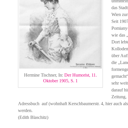
unmittel
das Stadt
Wien zur
Seit 1907
Pomiany-
wie das 
Dort leb
Kolloden“
über Auf
die „Land
formenge
Hermine Tischner, In:
Der Humorist, 11.
gemacht“,
Oktober 1905, S. 1
sehr wei
darauf h
Zeitung, 
Adressbuch auf (wohnhaft Kerschbaumerstr. 4, hier auch als
werden.
(Edith Blaschitz)