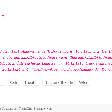
3/;
 Stein 1931 (Allgemeiner Teil)
;
Der Humorist, 10.8.1905, S. 2
;
Der H
ner Journal, 22.3.1907, S. 5
;
Neues Wiener Tagblatt, 6.12.1908
;
Neuig
917, S. 2
;
Österreichische Land-Zeitung, 14.12.1918
;
Österreichische
, 20.12.1924, S. 4
;
https://de.wikipedia.org/wiki/Alexander_M._Kollo
rin
Stein
Theater
Theaterkritikerin
Wien
me
Spacious
von ThemeGrill. Präsentiert von: