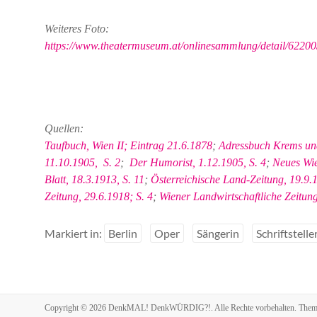
Weiteres Foto:
https://www.theatermuseum.at/onlinesammlung/detail/62200
Quellen:
Taufbuch, Wien II; Eintrag 21.6.1878
;
Adressbuch Krems und
11.10.1905, S. 2
;
Der Humorist, 1.12.1905, S. 4
;
Neues Wie
Blatt, 18.3.1913, S. 11
;
Österreichische Land-Zeitung, 19.9.1
Zeitung, 29.6.1918; S. 4
;
Wiener Landwirtschaftliche Zeitung
Markiert in:
Berlin
Oper
Sängerin
Schriftstelle
Copyright © 2026
DenkMAL! DenkWÜRDIG?!
. Alle Rechte vorbehalten. The