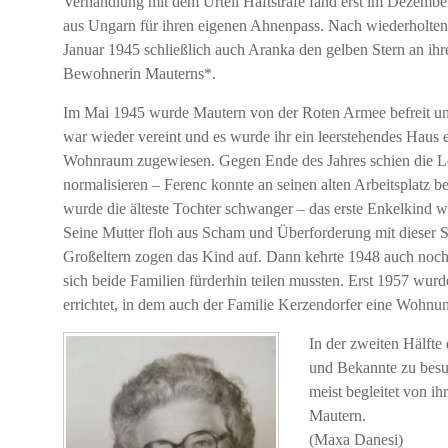
Verhandlung mit dem Urteil Haftstrafe fand erst im Dezemb
aus Ungarn für ihren eigenen Ahnenpass. Nach wiederholte
Januar 1945 schließlich auch Aranka den gelben Stern an ihre
Bewohnerin Mauterns*.
Im Mai 1945 wurde Mautern von der Roten Armee befreit und
war wieder vereint und es wurde ihr ein leerstehendes Haus e
Wohnraum zugewiesen. Gegen Ende des Jahres schien die Le
normalisieren – Ferenc konnte an seinen alten Arbeitsplatz 
wurde die älteste Tochter schwanger – das erste Enkelkind w
Seine Mutter floh aus Scham und Überforderung mit dieser Si
Großeltern zogen das Kind auf. Dann kehrte 1948 auch noch 
sich beide Familien fürderhin teilen mussten. Erst 1957 wur
errichtet, in dem auch der Familie Kerzendorfer eine Wohnun
In der zweiten Hälft
und Bekannte zu besuc
meist begleitet von i
Mautern.
(Maxa Danesi)