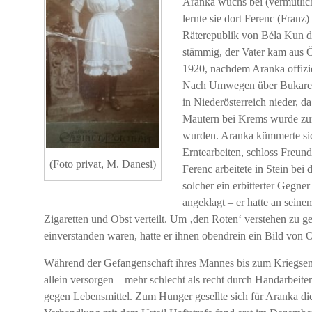
Aranka wuchs bei (vermutlich
lernte sie dort Ferenc (Fran
Räterepublik von Béla Kun di
stämmig, der Vater kam aus Ö
1920, nachdem Aranka offizie
Nach Umwegen über Bukarest,
in Niederösterreich nieder, d
Mautern bei Krems wurde zum
wurden. Aranka kümmerte sich
Erntearbeiten, schloss Freun
(Foto privat, M. Danesi)
Ferenc arbeitete in Stein be
solcher ein erbitterter Gegne
angeklagt – er hatte an sein
Zigaretten und Obst verteilt. Um ‚den Roten‘ verstehen zu g
einverstanden waren, hatte er ihnen obendrein ein Bild von 
Während der Gefangenschaft ihres Mannes bis zum Kriegse
allein versorgen – mehr schlecht als recht durch Handarbeite
gegen Lebensmittel. Zum Hunger gesellte sich für Aranka d