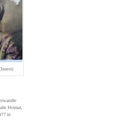
Danesi)
Verwandte
alte Heimat,
977 in