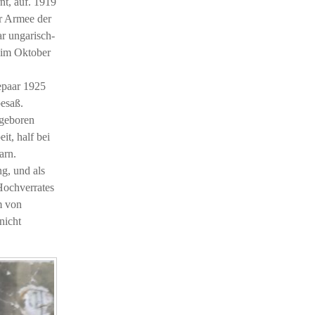
nt, auf. 1919
er Armee der
r ungarisch-
n im Oktober
epaar 1925
besaß.
 geboren
t, half bei
arn.
g, und als
 Hochverrates
m von
nicht