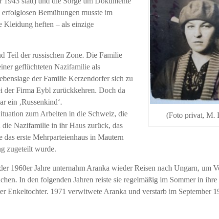
er 1943 statt) und die Sorge um Dokumente
n erfolglosen Bemühungen musste im
 Kleidung heften – als einzige
 Teil der russischen Zone. Die Familie
iner geflüchteten Nazifamilie als
benslage der Familie Kerzendorfer sich zu
bei der Firma Eybl zurückkehren. Doch da
ar ein ‚Russenkind‘.
tuation zum Arbeiten in die Schweiz, die
(Foto privat, M. 
die Nazifamilie in ihr Haus zurück, das
de das erste Mehrparteienhaus in Mautern
g zugeteilt wurde.
e der 1960er Jahre unternahm Aranka wieder Reisen nach Ungarn, um 
hen. In den folgenden Jahren reiste sie regelmäßig im Sommer in ihre 
hrer Enkeltochter. 1971 verwitwete Aranka und verstarb im September 1