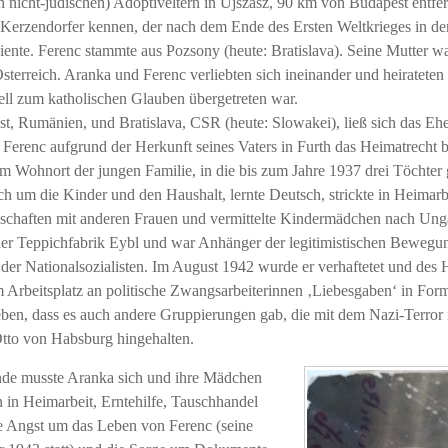
 nicht-jüdischen) Adoptiveltern in Újszász, 90 km von Budapest entfer
z) Kerzendorfer kennen, der nach dem Ende des Ersten Weltkrieges in d
ente. Ferenc stammte aus Pozsony (heute: Bratislava). Seine Mutter wa
sterreich. Aranka und Ferenc verliebten sich ineinander und heiratete
ll zum katholischen Glauben übergetreten war.
 Rumänien, und Bratislava, CSR (heute: Slowakei), ließ sich das Eh
a Ferenc aufgrund der Herkunft seines Vaters in Furth das Heimatrecht 
 Wohnort der jungen Familie, in die bis zum Jahre 1937 drei Töchter
 um die Kinder und den Haushalt, lernte Deutsch, strickte in Heimarbei
dschaften mit anderen Frauen und vermittelte Kindermädchen nach Ung
i der Teppichfabrik Eybl und war Anhänger der legitimistischen Bewegun
r der Nationalsozialisten. Im August 1942 wurde er verhaftetet und des
em Arbeitsplatz an politische Zwangsarbeiterinnen ‚Liebesgaben‘ in For
eben, dass es auch andere Gruppierungen gab, die mit dem Nazi-Terror 
Otto von Habsburg hingehalten.
nde musste Aranka sich und ihre Mädchen
n in Heimarbeit, Erntehilfe, Tauschhandel
ie Angst um das Leben von Ferenc (seine